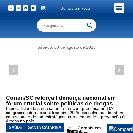
Conselheiros
Fernando
Em Foco Podc
Publicações Legais
Henrique
da
Silveira
e
Marcos
Sábado, 08 de agosto de 2026
Edwin
Mey
em
evento
no
2º
Fórum
Nacional
Conen/SC reforça liderança nacional em
em
fórum crucial sobre políticas de drogas
Brasília.
Especialistas de santa catarina marcam presença no 10º
congresso internacional freemind 2025; conselheiros debatem
(Foto
com senad e depad estratégias para o combate e prevenção às
de
drogas no país.
Divulgação)
SAÚDE
SANTA CATARINA
Jornais em
Foco