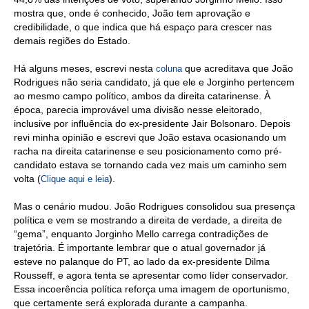
mostra que, onde é conhecido, João tem aprovação e
credibilidade, o que indica que há espaço para crescer nas
demais regiões do Estado.
Há alguns meses, escrevi nesta
que acreditava que João
coluna
Rodrigues não seria candidato, já que ele e Jorginho pertencem
ao mesmo campo político, ambos da direita catarinense. À
época, parecia improvável uma divisão nesse eleitorado,
inclusive por influência do ex-presidente Jair Bolsonaro. Depois
revi minha opinião e escrevi que João estava ocasionando um
racha na direita catarinense e seu posicionamento como pré-
candidato estava se tornando cada vez mais um caminho sem
volta (
).
Clique aqui e leia
Mas o cenário mudou. João Rodrigues consolidou sua presença
política e vem se mostrando a direita de verdade, a direita de
“gema”, enquanto Jorginho Mello carrega contradições de
trajetória. É importante lembrar que o atual governador já
esteve no palanque do PT, ao lado da ex-presidente Dilma
Rousseff, e agora tenta se apresentar como líder conservador.
Essa incoerência política reforça uma imagem de oportunismo,
que certamente será explorada durante a campanha.