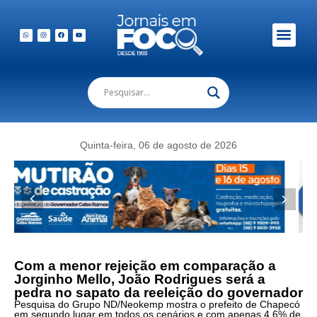
Em Foco Podc
Publicações Legais
Quinta-feira, 06 de agosto de 2026
Com a menor rejeição em comparação a
Jorginho Mello, João Rodrigues será a
pedra no sapato da reeleição do governador
Pesquisa do Grupo ND/Neokemp mostra o prefeito de Chapecó
em segundo lugar em todos os cenários e com apenas 4,6% de