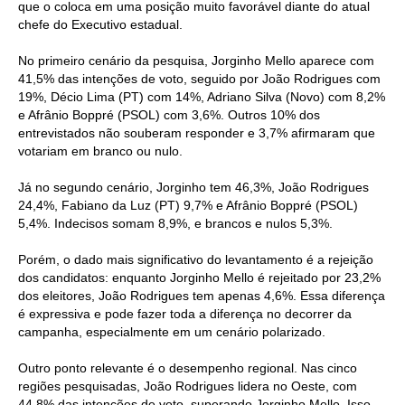
que o coloca em uma posição muito favorável diante do atual
chefe do Executivo estadual.
No primeiro cenário da pesquisa, Jorginho Mello aparece com
41,5% das intenções de voto, seguido por João Rodrigues com
19%, Décio Lima (PT) com 14%, Adriano Silva (Novo) com 8,2%
e Afrânio Boppré (PSOL) com 3,6%. Outros 10% dos
entrevistados não souberam responder e 3,7% afirmaram que
votariam em branco ou nulo.
Já no segundo cenário, Jorginho tem 46,3%, João Rodrigues
24,4%, Fabiano da Luz (PT) 9,7% e Afrânio Boppré (PSOL)
5,4%. Indecisos somam 8,9%, e brancos e nulos 5,3%.
Porém, o dado mais significativo do levantamento é a rejeição
dos candidatos: enquanto Jorginho Mello é rejeitado por 23,2%
dos eleitores, João Rodrigues tem apenas 4,6%. Essa diferença
é expressiva e pode fazer toda a diferença no decorrer da
campanha, especialmente em um cenário polarizado.
Outro ponto relevante é o desempenho regional. Nas cinco
regiões pesquisadas, João Rodrigues lidera no Oeste, com
44,8% das intenções de voto, superando Jorginho Mello. Isso