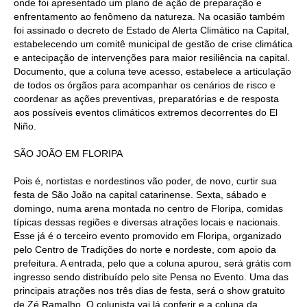
onde foi apresentado um plano de ação de preparação e
enfrentamento ao fenômeno da natureza. Na ocasião também
foi assinado o decreto de Estado de Alerta Climático na Capital,
estabelecendo um comitê municipal de gestão de crise climática
e antecipação de intervenções para maior resiliência na capital.
Documento, que a coluna teve acesso, estabelece a articulação
de todos os órgãos para acompanhar os cenários de risco e
coordenar as ações preventivas, preparatórias e de resposta
aos possíveis eventos climáticos extremos decorrentes do El
Niño.
SÃO JOÃO EM FLORIPA
Pois é, nortistas e nordestinos vão poder, de novo, curtir sua
festa de São João na capital catarinense. Sexta, sábado e
domingo, numa arena montada no centro de Floripa, comidas
típicas dessas regiões e diversas atrações locais e nacionais.
Esse já é o terceiro evento promovido em Floripa, organizado
pelo Centro de Tradições do norte e nordeste, com apoio da
prefeitura. A entrada, pelo que a coluna apurou, será grátis com
ingresso sendo distribuído pelo site Pensa no Evento. Uma das
principais atrações nos três dias de festa, será o show gratuito
de Zé Ramalho. O colunista vai lá conferir e a coluna da