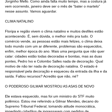
Jorginho Mello. Como ainda falta muito tempo, mas a costura já
vem ocorrendo, janeiro deve ser o mês de “bater o martelo”
nesse assunto. Vamos aguardar.
CLIMA NATALINO
Floripa e região vivem o clima natalino e muitos desfiles estão
acontecendo. É, sem dúvida, o melhor mês pra tudo. O
comércio vende, as pessoas estão mais felizes, o clima deixa
todo mundo com um ar diferente, problemas são esquecidos,
enfim, melhor época do ano. Mais uma pergunta que não quer
calar: cidades estão todas decoradas e bonitas, mas as duas
pontes, Pedro Ivo e Colombo Salles nada de decoração. Qual
motivo de não ter nada de decoração natalina. O estado é
responsável pela decoração e esqueceu da entrada da ilha e da
saída. Faltou recursos? Acredito que não, né?
O PODEROSO GILMAR MOSTROU AS ASAS DE NOVO
Ele estava esquecido, mas foi um ministro do STF muito
polêmico. Estou me referindo a Gilmar Mendes, decano do
Supremo Tribunal Federal, tomando atitude monocrática,
impedindo cidadãos de ingressarem com pedidos de