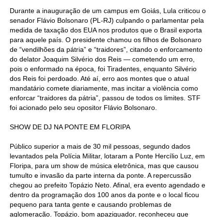
Durante a inauguração de um campus em Goiás, Lula criticou o
senador Flávio Bolsonaro (PL-RJ) culpando o parlamentar pela
medida de taxação dos EUA nos produtos que o Brasil exporta
para aquele país. O presidente chamou os filhos de Bolsonaro
de “vendilhões da pátria” e “traidores”, citando o enforcamento
do delator Joaquim Silvério dos Reis — cometendo um erro,
pois o enformado na época, foi Tiradentes, enquanto Silvério
dos Reis foi perdoado. Até aí, erro aos montes que o atual
mandatário comete diariamente, mas incitar a violência como
enforcar “traidores da pátria”, passou de todos os limites. STF
foi acionado pelo seu opositor Flávio Bolsonaro.
SHOW DE DJ NA PONTE EM FLORIPA
Público superior a mais de 30 mil pessoas, segundo dados
levantados pela Polícia Militar, lotaram a Ponte Hercílio Luz, em
Floripa, para um show de música eletrônica, mas que causou
tumulto e invasão da parte interna da ponte. A repercussão
chegou ao prefeito Topázio Neto. Afinal, era evento agendado e
dentro da programação dos 100 anos da ponte e o local ficou
pequeno para tanta gente e causando problemas de
aglomeração. Topázio, bom apaziguador, reconheceu que