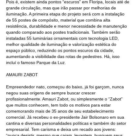
Pois é, existem ainda pontos “escuros” em Floripa, locais até de
grande circulação, mas que irão passar por melhorias de
iluminação. A primeira etapa do projeto será com a instalação
de 55 postes de compósito, material que combina alta
resistência, durabilidade e menor necessidade de manutenção
quando comparado aos postes tradicionais. Também serão
instaladas 55 luminárias ornamentais com tecnologia LED,
melhor qualidade de iluminação e valorização estética do
espaço público, reduzindo os pontos escuros da cidade,
aumentando a visibilidade das rotas de pedestres. Há, isso
incluí o famoso Parque da Luz.
AMAURI ZABOT
Empreendedor nato, começou do baixo, já foi garçom, nunca
negou suas origens de sempre buscar crescer
profissionalmente. Amauri Zabot, ou simplesmente o “Zabot”
que muitos conhecem, tem todo os motivos para estar
comemorando mais de 35 anos de seu estabelecimento
comercial. Já recebeu o ex-presidente Jair Bolsonaro em sua
cantina e diversas personalidades políticas e também do setor
empresarial. Tem carisma e deixa um recado aos jovens:
“nunca desistir, mesmo que caiam, levantem, busquem seus