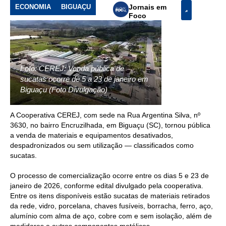
ECONOMIA
BIGUAÇU
Jornais em
Foco
Foto: CEREJ: Venda pública de
sucatas ocorre de 5 a 23 de janeiro em
Biguaçu (Foto Divulgação)
A Cooperativa CEREJ, com sede na Rua Argentina Silva, nº
3630, no bairro Encruzilhada, em Biguaçu (SC), tornou pública
a venda de materiais e equipamentos desativados,
despadronizados ou sem utilização — classificados como
sucatas.
O processo de comercialização ocorre entre os dias 5 e 23 de
janeiro de 2026, conforme edital divulgado pela cooperativa.
Entre os itens disponíveis estão sucatas de materiais retirados
da rede, vidro, porcelana, chaves fusíveis, borracha, ferro, aço,
alumínio com alma de aço, cobre com e sem isolação, além de
medidores e outros componentes metálicos.