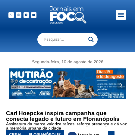
Em Foco Podc
Publicações Legais
Segunda-feira, 10 de agosto de 2026
Carl Hoepcke inspira campanha que
conecta legado e futuro em Florianópolis
Assinatura da marca valoriza raízes, reforça presença e dá voz
à memória urbana da cidade
GERAL
FLORIANÓPOLIS
Jornais em