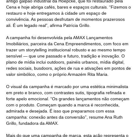
antigo galpão industrial da Hoepcke, que foi restaurado pela
Cena e hoje abriga cafés, bares e espaços culturais. “Fizemos o
restauro e hoje entregamos à cidade um espaço de
convivência. As pessoas desfrutam de momentos prazerosos
ali. É um legado real”, afirma Patrícia Grillo.
A campanha foi desenvolvida pela AMAX Lançamentos
Imobiliários, parceira da Cena Empreendimentos, com foco em
trazer um storytelling institucional robusto e ao mesmo tempo
sensível — que une passado e futuro, tradição e inovação. O
plano de mídia inclui outdoors, painéis urbanos, mídia digital,
redes sociais, busdoors, ações de rua e ativações em pontos de
valor simbólico, como o próprio Armazém Rita Maria.
O visual da campanha é marcado por uma estética minimalista
em preto e branco, com contrastes sutis, tipografia refinada e
forte apelo emocional. “Os grandes lançamentos não começam
com o produto. Começam quando a marca é reconhecida,
admirada e desejada. É isso que preparamos com essa
campanha: conexão antes da conversão”, resume Ana Ruth
Grillo, fundadora da AMAX.
Mais do que uma campanha de marca, esta ação representa o