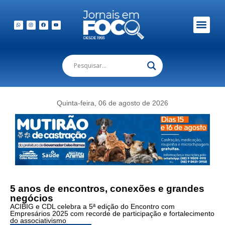
Em Foco Podc
Publicações Legais
Quinta-feira, 06 de agosto de 2026
5 anos de encontros, conexões e grandes
negócios
ACIBIG e CDL celebra a 5ª edição do Encontro com
Empresários 2025 com recorde de participação e fortalecimento
do associativismo