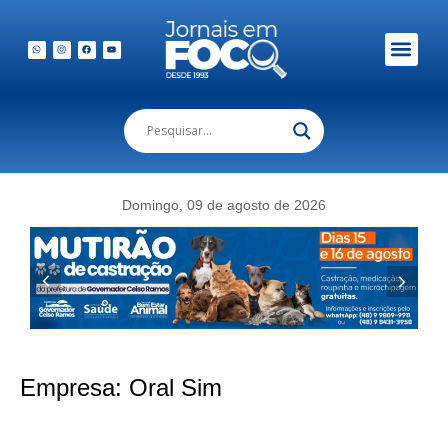
Em Foco Podc
Publicações Legais
Domingo, 09 de agosto de 2026
Empresa:
Oral Sim
Implante zigomático devolve sorriso fixo em até sete dias sem