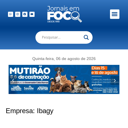
Em Foco Podc
Publicações Legais
Quinta-feira, 06 de agosto de 2026
Empresa:
Ibagy
IBAGY anuncia duas novas opções de locação residencial em Biguaçu