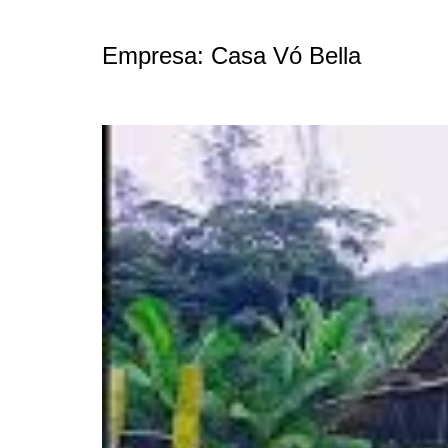
Empresa:
Casa Vó Bella
Casa Vó Bella em Biguaçu abre negociações par