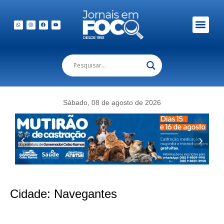
Em Foco Podc
Publicações Legais
Sábado, 08 de agosto de 2026
Cidade:
Navegantes
O Misterioso Mundo do Trabalho