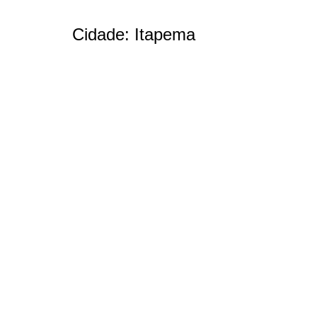
Cidade:
Itapema
Empresário do setor de eventos é preso em oper