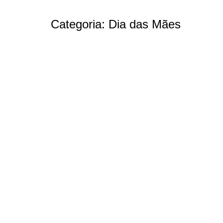
Categoria:
Dia das Mães
Aqueduto prepara almoço especial de Dia das M